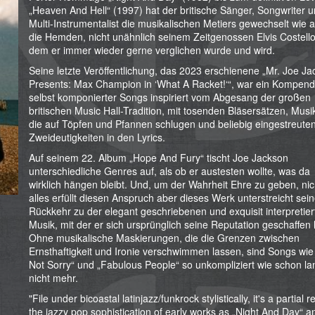
„Heaven And Hell“ (1997) hat der britische Sänger, Songwriter 
Multi-Instrumentalist die musikalischen Metiers gewechselt wie 
die Hemden, nicht unähnlich seinem Zeitgenossen Elvis Costello
dem er immer wieder gerne verglichen wurde und wird.
Seine letzte Veröffentlichung, das 2023 erschienene „Mr. Joe J
Presents: Max Champion in ‘What A Racket!‘“, war ein Kompen
selbst komponierter Songs inspiriert vom Abgesang der großen
britischen Music Hall-Tradition, mit tosenden Bläsersätzen, Musi
die auf Töpfen und Pfannen schlugen und beliebig eingestreute
Zweideutigkeiten in den Lyrics.
Auf seinem 22. Album „Hope And Fury“ tischt Joe Jackson
unterschiedliche Genres auf, als ob er austesten wollte, was da
wirklich hängen bleibt. Und, um der Wahrheit Ehre zu geben, nic
alles erfüllt diesen Anspruch aber dieses Werk unterstreicht sei
Rückkehr zu der elegant geschriebenen und exquisit interpretier
Musik, mit der er sich ursprünglich seine Reputation geschaffen 
Ohne musikalische Maskierungen, die die Grenzen zwischen
Ernsthaftigkeit und Ironie verschwimmen lassen, sind Songs wie
Not Sorry“ und „Fabulous People“ so unkompliziert wie schon l
nicht mehr.
"File under bicoastal latinjazz/funkrock stylistically, it's a partial r
the jazzy pop sophistication of early works as „Night And Day“ a