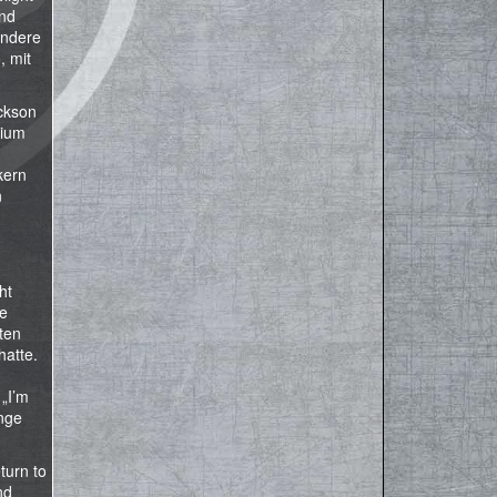
und
andere
, mit
ackson
dium
kern
n
ht
ne
ten
hatte.
 „I’m
ange
eturn to
nd