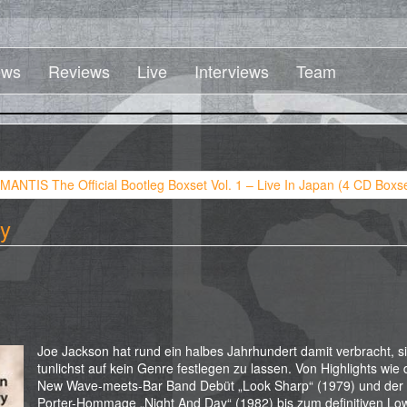
ws
Reviews
Live
Interviews
Team
ANTIS The Official Bootleg Boxset Vol. 1 – Live In Japan (4 CD Boxse
y
Joe Jackson hat rund ein halbes Jahrhundert damit verbracht, s
tunlichst auf kein Genre festlegen zu lassen. Von Highlights wie
New Wave-meets-Bar Band Debüt „Look Sharp“ (1979) und der
Porter-Hommage „Night And Day“ (1982) bis zum definitiven Low