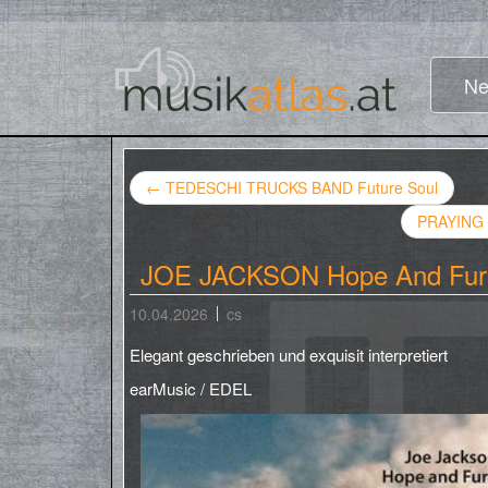
Ne
←
TEDESCHI TRUCKS BAND Future Soul
PRAYING M
JOE JACKSON Hope And Fur
10.04.2026
cs
Elegant geschrieben und exquisit interpretiert
earMusic / EDEL