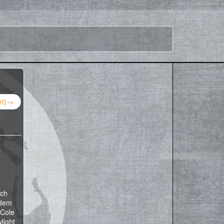
t)
→
ich
 dem
 Cole
light