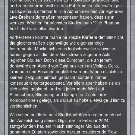
und zum anderen, weil sie das Publikum im altehrwürdigen
Lustspielhaus offenbar für die Aufnahmen des vorliegenden
Live-Drehers dermaßen mitgerissen haben, dass sie in
wenigen Wochen ihr nächstes Studioalbum "The Phantom
Void" dort vorstellen werden.
Vorhersehen konnte man eine solche Karriere definitiv nicht,
die gleichermaßen eigenwillige wie eigenständige
Instrumental-Mucke schien es logischerweise schwer zu
haben gegen all die, dem Mainstream zugetane Acts
jeglicher Couleur. Doch diese Burschen, die an jenem
denkwürdigen Abend von Gastmusikern an Violine, Cello,
Trompete und Posaune begleitet wurden, haben es sich zu
keinem Zeitpunkt einfach gemacht, sondern immer
konsequent weitergearbeitet. Vor allem aber haben sie an
sich selbst geglaubt, und seit jeher mehr Wert auf
Atmosphäre, Stimmung und klangliche Dichte ihrer
Kompositionen gelegt, als darauf zu hoffen, etwaige „Hits“ zu
veröffentlichen.
Wie schon auf ihren acht Studiotonträgern regiert auch bei
der Aufzeichnung dieses Gigs, der im Februar 2024
stattgefunden hat, ein in sich stimmiger Mix aus den
genannten Zutaten sowie der daraus resultierende Flow,