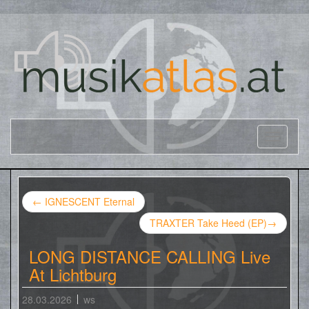
←
IGNESCENT Eternal
TRAXTER Take Heed (EP)
→
LONG DISTANCE CALLING Live
At Lichtburg
28.03.2026
ws