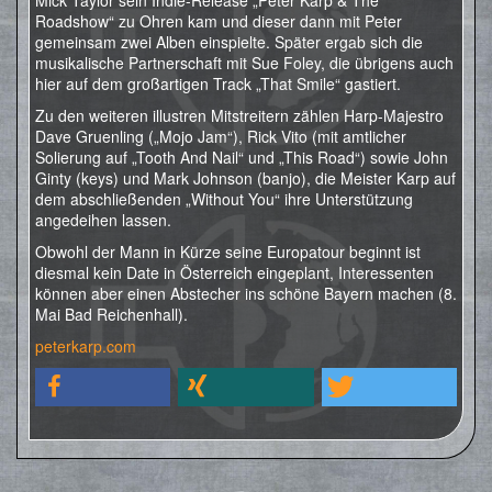
Mick Taylor sein Indie-Release „Peter Karp & The
Roadshow“ zu Ohren kam und dieser dann mit Peter
gemeinsam zwei Alben einspielte. Später ergab sich die
musikalische Partnerschaft mit Sue Foley, die übrigens auch
hier auf dem großartigen Track „That Smile“ gastiert.
Zu den weiteren illustren Mitstreitern zählen Harp-Majestro
Dave Gruenling („Mojo Jam“), Rick Vito (mit amtlicher
Solierung auf „Tooth And Nail“ und „This Road“) sowie John
Ginty (keys) und Mark Johnson (banjo), die Meister Karp auf
dem abschließenden „Without You“ ihre Unterstützung
angedeihen lassen.
Obwohl der Mann in Kürze seine Europatour beginnt ist
diesmal kein Date in Österreich eingeplant, Interessenten
können aber einen Abstecher ins schöne Bayern machen (8.
Mai Bad Reichenhall).
peterkarp.com