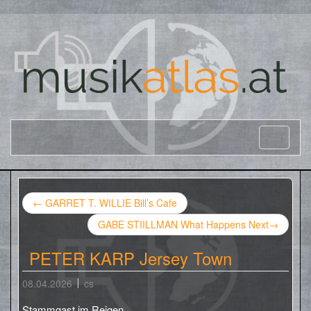
←
GARRET T. WILLIE Bill’s Cafe
GABE STIILLMAN What Happens Next
→
PETER KARP Jersey Town
08.04.2026
cs
Stammgast im Reigen