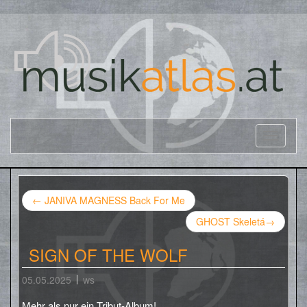
←
JANIVA MAGNESS Back For Me
GHOST Skeletá
→
SIGN OF THE WOLF
05.05.2025
ws
Mehr als nur ein Tribut-Album!