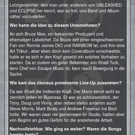
Letztgenannter, den man unter anderem von UNLEASHED
und ECLIPSE her kennt, war so frei, uns Band und Album
näher vorzustellen:
Wer hatte die Idee zu diesem Unternehmen?
An sich Bruce Mee, ein bekannter Produzent und
ehemaliger Labelchef. Da Bruce seit jeher eingeschworener
Fan von Ronnie James DIO und RAINBOW ist, und ihm eine
Art Tribut-, aber eben doch kein Coveralbum vorschwebte,
hatte er es sich in den Kopf gesetzt ein solches Vorhaben zu
starten. Da er zudem ein guter Bekannter von Khalil Turk,
dem Chef von Escape Music ist, kam rasch Bewegung in die
Sache.
Wie kam das überaus prominente Line-Up zusammen?
Da war Khalil die treibende Kraft. Der Mann kennt wohl so
ziemlich jeden im Business. Er war es schlussendlich, der
Tony, Doug und Vinny, aber neben vielen anderen auch
Steve Morris, Mark Boals und Andrew Freeman ins Boot
holte. Wir waren zwar nie gemeinsam im Studio, hatten aber
von Beginn an gutes Gefühl für die anstehende Arbeit.
Nachvollziehbar. Wie ging es weiter? Waren die Songs
bereits fertig?