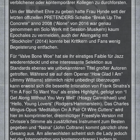
verblichener oder kontemporärer Kollegen zu durchforsten.
Um der Wahrheit Ehre zu geben hatte Frau Hynde seit der
letzten offiziellen PRETENDERS-Scheibe “Break Up The
Concrete” anno 2008 (“Alone” von 2016 war genau
genommen ein Solo-Werk mit Session-Musikern) kaum
Epochales zu vermelden, auch der Alleingang mit
“Stockholm” (2014) konnte bei Kritikern und Fans wenig
Begeisterung entfachen.
Für “Valve Bone Woe” hat sie ihr einstiges Faible für Jazz
wiederentdeckt und eine interessante Selektion aus
Standards ebenso wie unbekannteren Titel großer Autoren
getroffen. Während sie auf dem Opener “How Glad I Am”
(Jimmy Williams) stimmlich nicht unbedingt überzeugen
kann erweist sich die beseelte Intonation von Frank Sinatra’s
“I’m A Fool To Want You” als erstes Highlight, gefolgt von “I
Get Along Without You Very Well” (Hoagy Carmichael) und
“Hello, Young Lovers” (Rodgers/Hammerstein). Das Charles
Mingus-Opus “Meditation On A Pair Of Wire Cutters” wird
hier im komprimierter, dreiminütiger Freestyle-Version mit
Chrissie’s Stimme als zusätzliches Instrument zum Besten
gegeben und “Naina” (John Coltrane) kommt gänzlich ohne
Gesang aus. Am allerwohlsten scheint sich die Lady jedoch
bei der Interpretation von kontemporäreren Liedern in