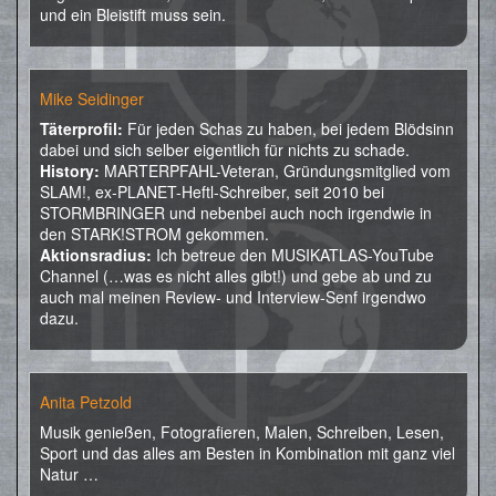
und ein Bleistift muss sein.
Mike Seidinger
Täterprofil:
Für jeden Schas zu haben, bei jedem Blödsinn
dabei und sich selber eigentlich für nichts zu schade.
History:
MARTERPFAHL-Veteran, Gründungsmitglied vom
SLAM!, ex-PLANET-Heftl-Schreiber, seit 2010 bei
STORMBRINGER und nebenbei auch noch irgendwie in
den STARK!STROM gekommen.
Aktionsradius:
Ich betreue den MUSIKATLAS-YouTube
Channel (…was es nicht alles gibt!) und gebe ab und zu
auch mal meinen Review- und Interview-Senf irgendwo
dazu.
Anita Petzold
Musik genießen, Fotografieren, Malen, Schreiben, Lesen,
Sport und das alles am Besten in Kombination mit ganz viel
Natur …