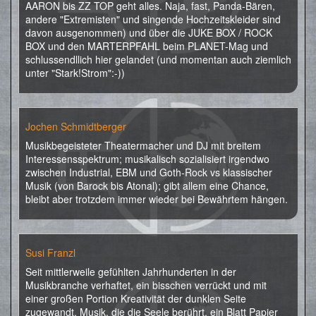
AARON bis ZZ TOP geht alles. Naja, fast, Panda-Bären,
andere "Extremisten" und singende Hochzeitskleider sind
davon ausgenommen) und über die JUKE BOX / ROCK
BOX und den MARTERPFAHL beim PLANET-Mag und
schlussendllich hier gelandet (und momentan auch ziemlich
unter "Stark!Strom":-))
Jochen Schmidtberger
Musikbegeisteter Theatermacher und DJ mit breitem
Interessensspektrum; musikalisch sozialisiert irgendwo
zwischen Industrial, EBM und Goth-Rock vs klassischer
Musik (von Barock bis Atonal); gibt allem eine Chance,
bleibt aber trotzdem immer wieder bei Bewährtem hängen.
Susi Franzl
Seit mittlerweile gefühlten Jahrhunderten in der
Musikbranche verhaftet, ein bisschen verrückt und mit
einer großen Portion Kreativität der dunklen Seite
zugewandt. Musik, die die Seele berührt, ein Blatt Papier