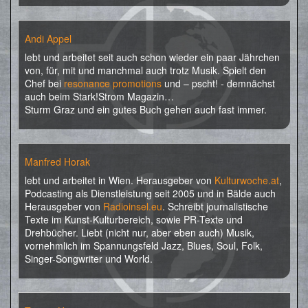
Andi Appel
lebt und arbeitet seit auch schon wieder ein paar Jährchen
von, für, mit und manchmal auch trotz Musik. Spielt den
Chef bei
resonance promotions
und – pscht! - demnächst
auch beim Stark!Strom Magazin…
Sturm Graz und ein gutes Buch gehen auch fast immer.
Manfred Horak
lebt und arbeitet in Wien. Herausgeber von
Kulturwoche.at
,
Podcasting als Dienstleistung seit 2005 und in Bälde auch
Herausgeber von
Radioinsel.eu
. Schreibt journalistische
Texte im Kunst-Kulturbereich, sowie PR-Texte und
Drehbücher. Liebt (nicht nur, aber eben auch) Musik,
vornehmlich im Spannungsfeld Jazz, Blues, Soul, Folk,
Singer-Songwriter und World.