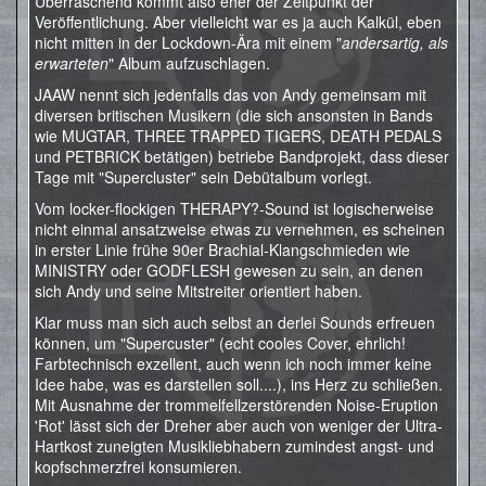
Überraschend kommt also eher der Zeitpunkt der
Veröffentlichung. Aber vielleicht war es ja auch Kalkül, eben
nicht mitten in der Lockdown-Ära mit einem "
andersartig, als
erwarteten
" Album aufzuschlagen.
JAAW nennt sich jedenfalls das von Andy gemeinsam mit
diversen britischen Musikern (die sich ansonsten in Bands
wie MUGTAR, THREE TRAPPED TIGERS, DEATH PEDALS
und PETBRICK betätigen) betriebe Bandprojekt, dass dieser
Tage mit "Supercluster" sein Debütalbum vorlegt.
Vom locker-flockigen THERAPY?-Sound ist logischerweise
nicht einmal ansatzweise etwas zu vernehmen, es scheinen
in erster Linie frühe 90er Brachial-Klangschmieden wie
MINISTRY oder GODFLESH gewesen zu sein, an denen
sich Andy und seine Mitstreiter orientiert haben.
Klar muss man sich auch selbst an derlei Sounds erfreuen
können, um "Supercuster" (echt cooles Cover, ehrlich!
Farbtechnisch exzellent, auch wenn ich noch immer keine
Idee habe, was es darstellen soll....), ins Herz zu schließen.
Mit Ausnahme der trommelfellzerstörenden Noise-Eruption
'Rot' lässt sich der Dreher aber auch von weniger der Ultra-
Hartkost zuneigten Musikliebhabern zumindest angst- und
kopfschmerzfrei konsumieren.