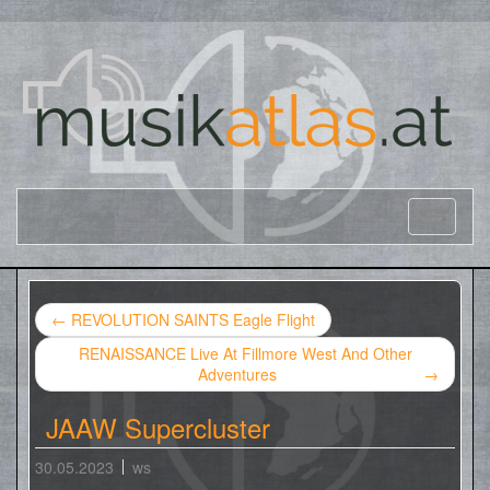
←
REVOLUTION SAINTS Eagle Flight
RENAISSANCE Live At Fillmore West And Other
Adventures
→
JAAW Supercluster
30.05.2023
ws