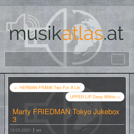
←
HERMAN FRANK Two For A Lie
UPPER LIP Deep Within
→
Marty FRIEDMAN Tokyo Jukebox
3
19.05.2021
ws