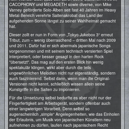
CACOPHONY und MEGADETH sowie diverse, von Mike
Varney geförderte Solo-Alben seit fast 40 Jahren im Heavy
Metal-Bereich verehrte Saitenakrobat das Land der
aufgehenden Sonne längst zu seiner Wahlheimat gemacht
hat.
Dieser zollt er nun in Form von „Tokyo Jukebox 3“ erneut
Tribut, zum – wenig überraschend – dritten Mal nach 2009
und 2011. Dafür hat er sich abermals japanische Songs
vorgenommen und mit seinem technisch versierten Spiel
interpretiert, oder besser gesagt in den harten Rock
"übersetzt". Das mag auf den ersten Blick hin wenig
spektakulär klingen, wirkt aber durch die teils
ungewöhnlichen Melodien nicht nur eigenständig, sondern
auch faszinierend. Selbst dann, wenn man die Original-
Versionen nicht kennt, schließlich wissen allein seine
Kunstgriffe in die Saiten zu imponieren.
Für die Umsetzung selbst bedurfte es aber nicht nur der
Fingerfertigkeit am Arbeitsgerät, sondern offenbar auch
einer langwierigen Vorarbeit. Denn selbst so
augenscheinlich „simple“ Angelegenheiten, wie das Einholen
der Erlaubnis, um Musik von japanischen Künstlern neu
aufnehmen zu dürfen, laufen nach japanischem Recht