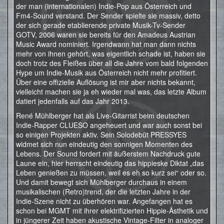
der man (internationalen) Indie-Pop aus Österreich und
Fm4-Sound verstand. Der Sender spielte sie massiv, detto
der sich gerade etablierende private Musik-Tv-Sender
GOTV, 2006 waren sie bereits für den Amadeus Austrian
Music Award nominiert. Irgendwann hat man dann nichts
mehr von ihnen gehört, was eigentlich schade ist, haben sie
doch trotz des Fleißes über all die Jahre vom bald folgenden
Hype um Indie-Musik aus Österreich nicht mehr profitiert.
Über eine offizielle Auflösung ist mir aber nichts bekannt,
vielleicht machen sie ja eh wieder mal was, das letzte Album
datiert jedenfalls auf das Jahr 2013.
René Mühlberger hat als Live-Gitarrist beim deutschen
Indie-Rapper CLUESO angeheuert und war auch sonst bei
so einigen Projekten aktiv. Sein Solodebüt PRESSYES
widmet sich nun eindeutig den sonnigen Momenten des
Lebens. Der Sound fordert mit äußerstem Nachdruck gute
Laune ein, hier herrscht eindeutig das hippieske Diktat „das
Leben genießen zu müssen, weil es eh so kurz sei“ oder so.
Und damit bewegt sich Mühlberger durchaus in einem
musikalischen (Retro)trend, der die letzten Jahre in der
Indie-Szene nicht zu überhören war. Angefangen hat es
schon bei MGMT mit ihrer elektrifizierten Hippie-Ästhetik und
in jüngerer Zeit haben akustische Vintage-Filter in analoger