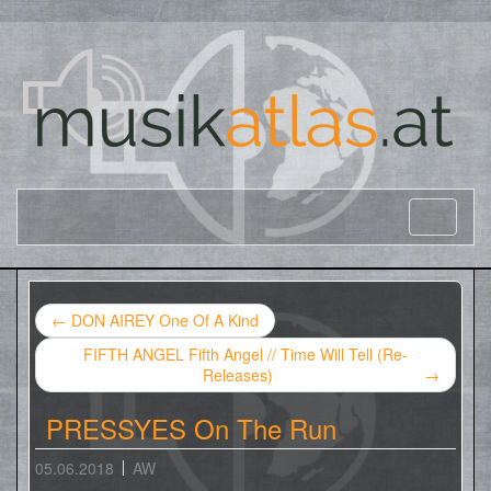
←
DON AIREY One Of A Kind
FIFTH ANGEL Fifth Angel // Time Will Tell (Re-
Releases)
→
PRESSYES On The Run
05.06.2018
AW