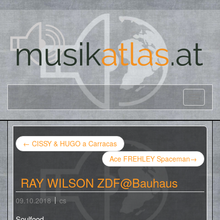
←
CISSY & HUGO a Carracas
Ace FREHLEY Spaceman
→
RAY WILSON ZDF@Bauhaus
09.10.2018
cs
Soulfood