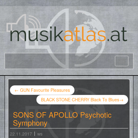
←
GUN Favourite Pleasures
BLACK STONE CHERRY Black To Blues
→
SONS OF APOLLO Psychotic
Symphony
22.11.2017
ws