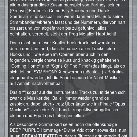
allem das grandiose Zusammenspiel von Portnoy, seinem
(Groove-)Partner in Crime Billy Sheehan und Derek
Sherinian ist unfassbar und wenn dann erst Mr. Soto seine
Stimmbänder vibrieren lässt und die Nummern, die von hart
bis zart und von abgefahren bis zu gefühlvoll alles
beinhalten, veredelt, steht der Prog Metaller Habt Acht!
Doch nicht nur dieser Knaller beeindruckt schwerstens,
durch den Umstand, dass in nahezu allen Tracks feine
Hooks und - wie eben im Opener, aber auch in den
folgenden, vergleichsweise kurz und knackig gehaltenen
"Coming Home" und "Signs Of The Time" (das klingt, als ob
sich Jeff bei SYMPHONY X bewerben möchte…) - Refrains
eingebaut wurden, ist die Scheibe auch für Nicht-Musiker
auf Anhieb nachvollziehbar.
Das trifft sogar auf die Instrumental-Tracks zu, in denen sich
zwar die Musiker die „Bälle“ immer wieder grandios
zuspielen, dabei aber - trotz Überlänge wie im Finale "Opus
Maximus" – zu jeder Zeit band-, respektive songdienlich
bleiben und Ego-Trips hinten anstellen.
Als besondere Schmankerl seien noch die offenkundige
DEEP PURPLE-Hommage "Divine Addiction" sowie das, nun
ja, an DREAM THEATER zu deren Blütezeit erinnernde "Lost