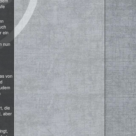
t dem
ufe
nn
uch
r ein
um nun
was von
nd
 zudem
h
t, die
t, aber
ingt,