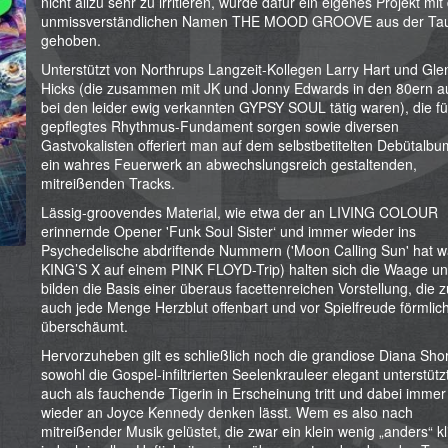
nicht allzu sehr zu irritieren, wurde dafür ein eigenes Projekt mi
unmissverständlichen Namen THE MOOD GROOVE aus der Ta
gehoben.
Unterstützt von Northrups Langzeit-Kollegen Larry Hart und Gle
Hicks (die zusammen mit JK und Jonny Edwards in den 80ern a
bei den leider ewig verkannten GYPSY SOUL tätig waren), die fü
gepflegtes Rhythmus-Fundament sorgen sowie diversen
Gastvokalisten offeriert man auf dem selbstbetitelten Debütalb
ein wahres Feuerwerk an abwechslungsreich gestaltenden,
mitreißenden Tracks.
Lässig-groovendes Material, wie etwa der an LIVING COLOUR
erinnernde Opener 'Funk Soul Sister‘ und immer wieder ins
Psychedelische abdriftende Nummern ('Moon Calling Sun' hat 
KING’S X auf einem PINK FLOYD-Trip) halten sich die Waage u
bilden die Basis einer überaus facettenreichen Vorstellung, die
auch jede Menge Herzblut offenbart und vor Spielfreude förmlic
überschäumt.
Hervorzuheben gilt es schließlich noch die grandiose Diana Shor
sowohl die Gospel-infiltrierten Seelenkrauleer elegant unterstütz
auch als fauchende Tigerin in Erscheinung tritt und dabei immer
wieder an Joyce Kennedy denken lässt. Wem es also nach
mitreißender Musik gelüstet, die zwar ein klein wenig „anders“ kl