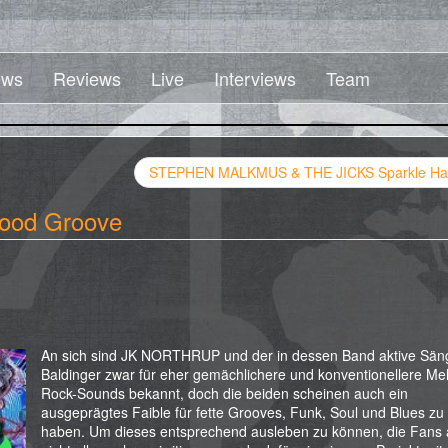
ws
Reviews
Live
Interviews
Team
STEPHEN MALKMUS & THE JICKS Sparkle Ha
od Groove
An sich sind JK NORTHRUP und der in dessen Band aktive Sän
Baldinger zwar für eher gemächlichere und konventionellere Me
Rock-Sounds bekannt, doch die beiden scheinen auch ein
ausgeprägtes Faible für fette Grooves, Funk, Soul und Blues zu
haben. Um dieses entsprechend ausleben zu können, die Fans 