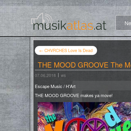
Ne
←
CHVRCHES Love Is Dead
THE MOOD GROOVE The Mo
07.06.2018
ws
Escape Music / H'Art
THE MOOD GROOVE makes ya move!