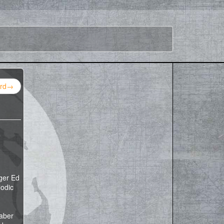
rd
→
ger Ed
lodic
aber