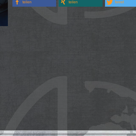
teilen
teilen
tweet