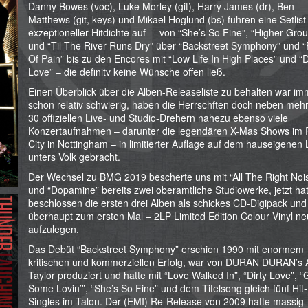
Danny Bowes (voc), Luke Morley (git), Harry James (dr), Ben
Matthews (git, keys) und Mikael Hoglund (bs) fuhren eine Setlist
exzeptioneller Hitdichte auf – von “She’s So Fine”, “Higher Gro
und “Til The River Runs Dry” über “Backstreet Symphony” und “
Of Pain” bis zu den Encores mit “Low Life In High Places” und “D
Love” – die definitv keine Wünsche offen ließ.
Einen Überblick über die Alben-Releaseliste zu behalten war im
schon relativ schwierig, haben die Herrschften doch neben mehr
30 offiziellen Live- und Studio-Drehern nahezu ebenso viele
Konzertaufnahmen – darunter die legendären X-Mas Shows im 
City in Nottingham – in limitierter Auflage auf dem hauseigenen 
unters Volk gebracht.
Der Wechsel zu BMG 2019 bescherte uns mit “All The Right Noi
und “Dopamine” bereits zwei oberamtliche Studiowerke, jetzt h
beschlossen die ersten drei Alben als schickes CD-Digipack und
überhaupt zum ersten Mal – 2LP Limited Edition Colour Vinyl ne
aufzulegen.
Das Debüt “Backstreet Symphony” erschien 1990 mit enormem
kritischen und kommerziellen Erfolg, war von DURAN DURAN’s
Taylor produziert und hatte mit “Love Walked In”, “Dirty Love”,
Some Lovin’”, “She’s So Fine” und dem Titelsong gleich fünf Hit-
Singles im Talon. Der (EMI) Re-Release von 2009 hatte massig