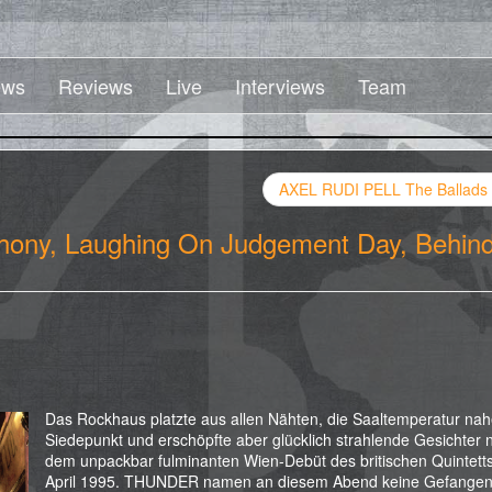
ws
Reviews
Live
Interviews
Team
AXEL RUDI PELL The Ballads 
ny, Laughing On Judgement Day, Behin
Das Rockhaus platzte aus allen Nähten, die Saaltemperatur na
Siedepunkt und erschöpfte aber glücklich strahlende Gesichter 
dem unpackbar fulminanten Wien-Debüt des britischen Quintett
April 1995. THUNDER namen an diesem Abend keine Gefangen