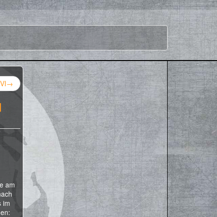
VI
→
d
he am
nach
s im
en: