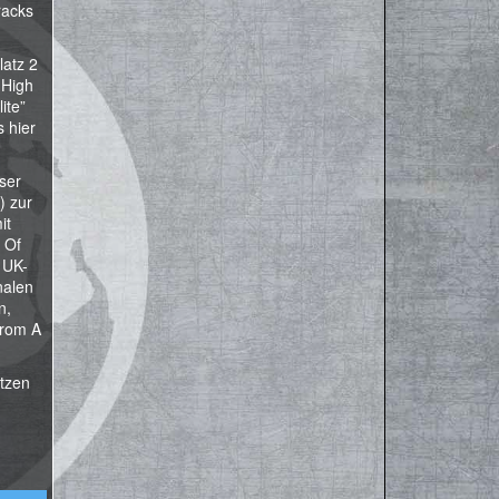
racks
latz 2
 High
ite”
s hier
ser
 zur
it
 Of
 UK-
nalen
n,
From A
ätzen