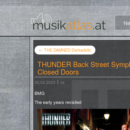
Ne
←
THE DAMNED Darkadelic
THUNDER Back Street Sympho
Closed Doors
30.04.2023
cs
BMG
The early years revisited