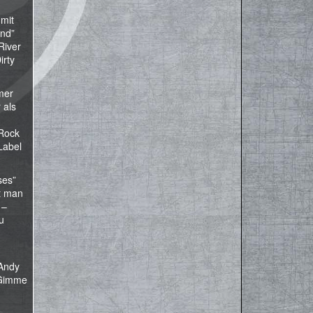
 mit
und”
River
irty
mer
 als
Rock
Label
ses”
at man
 –
u
 Andy
 “Gimme