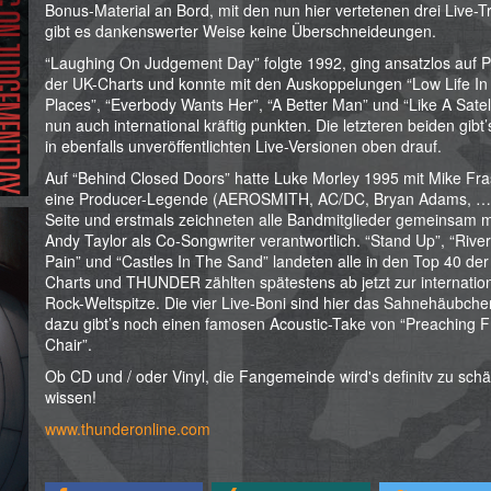
Bonus-Material an Bord, mit den nun hier vertetenen drei Live-T
gibt es dankenswerter Weise keine Überschneideungen.
“Laughing On Judgement Day” folgte 1992, ging ansatzlos auf P
der UK-Charts und konnte mit den Auskoppelungen “Low Life In
Places”, “Everbody Wants Her”, “A Better Man” und “Like A Satell
nun auch international kräftig punkten. Die letzteren beiden gibt’
in ebenfalls unveröffentlichten Live-Versionen oben drauf.
Auf “Behind Closed Doors” hatte Luke Morley 1995 mit Mike Fra
eine Producer-Legende (AEROSMITH, AC/DC, Bryan Adams, …)
Seite und erstmals zeichneten alle Bandmitglieder gemeinsam m
Andy Taylor als Co-Songwriter verantwortlich. “Stand Up”, “River
Pain” und “Castles In The Sand” landeten alle in den Top 40 der
Charts und THUNDER zählten spätestens ab jetzt zur internatio
Rock-Weltspitze. Die vier Live-Boni sind hier das Sahnehäubche
dazu gibt’s noch einen famosen Acoustic-Take von “Preaching 
Chair”.
Ob CD und / oder Vinyl, die Fangemeinde wird's definitv zu sch
wissen!
www.thunderonline.com